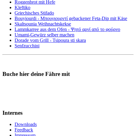
Roggenbrot mit Hefe
Kleftiko
Griechisches Stifado
Bouyiourdi - Μπουγιουρντί gebackener Feta-Dip mit Käse
Skaltsounia Weihnachtskekse
Lammkarree aus dem Ofen - Ψητό αρνί από το φούρνο
Umami-Gewürz selber machen
Dorade vom Grill - Tsipoura sti skara
Senfzucchini
Buche hier deine Fähre mit
Internes
Downloads
Feedback
Impressum