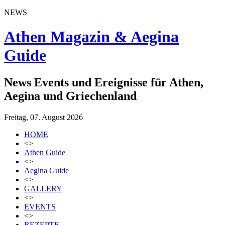
NEWS
Athen Magazin & Aegina
Guide
News Events und Ereignisse für Athen,
Aegina und Griechenland
Freitag, 07. August 2026
HOME
<>
Athen Guide
<>
Aegina Guide
<>
GALLERY
<>
EVENTS
<>
REZEPTE