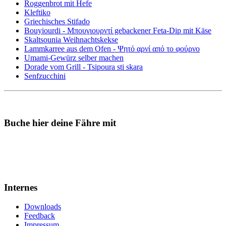
Roggenbrot mit Hefe
Kleftiko
Griechisches Stifado
Bouyiourdi - Μπουγιουρντί gebackener Feta-Dip mit Käse
Skaltsounia Weihnachtskekse
Lammkarree aus dem Ofen - Ψητό αρνί από το φούρνο
Umami-Gewürz selber machen
Dorade vom Grill - Tsipoura sti skara
Senfzucchini
Buche hier deine Fähre mit
Internes
Downloads
Feedback
Impressum