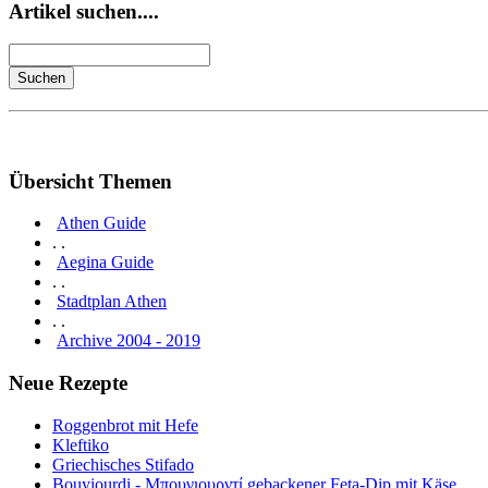
Artikel suchen....
Übersicht Themen
Athen Guide
. .
Aegina Guide
. .
Stadtplan Athen
. .
Archive 2004 - 2019
Neue Rezepte
Roggenbrot mit Hefe
Kleftiko
Griechisches Stifado
Bouyiourdi - Μπουγιουρντί gebackener Feta-Dip mit Käse