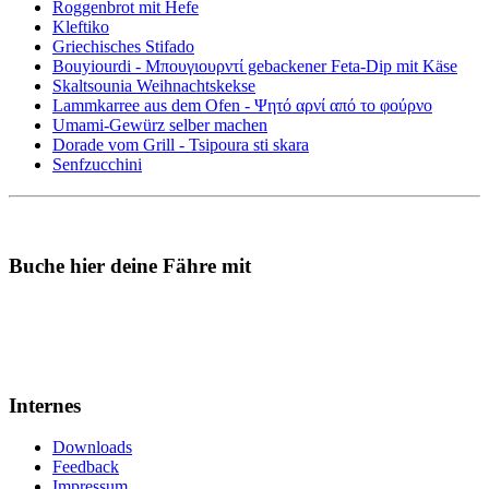
Roggenbrot mit Hefe
Kleftiko
Griechisches Stifado
Bouyiourdi - Μπουγιουρντί gebackener Feta-Dip mit Käse
Skaltsounia Weihnachtskekse
Lammkarree aus dem Ofen - Ψητό αρνί από το φούρνο
Umami-Gewürz selber machen
Dorade vom Grill - Tsipoura sti skara
Senfzucchini
Buche hier deine Fähre mit
Internes
Downloads
Feedback
Impressum