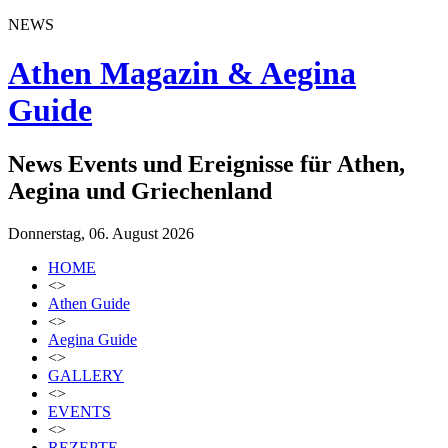
NEWS
Athen Magazin & Aegina
Guide
News Events und Ereignisse für Athen,
Aegina und Griechenland
Donnerstag, 06. August 2026
HOME
<>
Athen Guide
<>
Aegina Guide
<>
GALLERY
<>
EVENTS
<>
REZEPTE