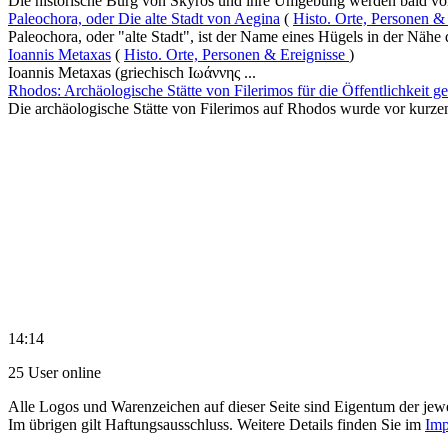
Die historische Burg von Skyros und ihre Umgebung werden bald von
Paleochora, oder Die alte Stadt von Aegina
(
Histo. Orte, Personen &
Paleochora, oder "alte Stadt", ist der Name eines Hügels in der Nähe d
Ioannis Metaxas
(
Histo. Orte, Personen & Ereignisse
)
Ioannis Metaxas (griechisch Ιωάννης ...
Rhodos: Archäologische Stätte von Filerimos für die Öffentlichkeit ge
Die archäologische Stätte von Filerimos auf Rhodos wurde vor kurzem
14:14
25 User online
Alle Logos und Warenzeichen auf dieser Seite sind Eigentum der jewe
Im übrigen gilt Haftungsausschluss. Weitere Details finden Sie im
Imp