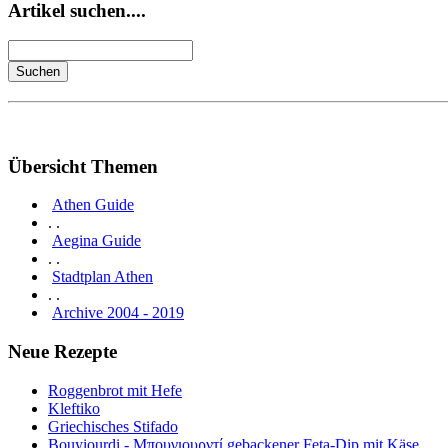
Artikel suchen....
Übersicht Themen
Athen Guide
. .
Aegina Guide
. .
Stadtplan Athen
. .
Archive 2004 - 2019
Neue Rezepte
Roggenbrot mit Hefe
Kleftiko
Griechisches Stifado
Bouyiourdi - Μπουγιουρντί gebackener Feta-Dip mit Käse