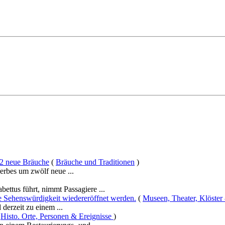
12 neue Bräuche
(
Bräuche und Traditionen
)
rerbes um zwölf neue ...
ettus führt, nimmt Passagiere ...
le Sehenswürdigkeit wiedereröffnet werden.
(
Museen, Theater, Klöster
derzeit zu einem ...
(
Histo. Orte, Personen & Ereignisse
)