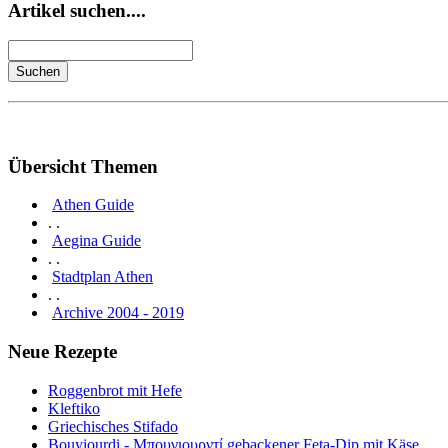
Artikel suchen....
Übersicht Themen
Athen Guide
. .
Aegina Guide
. .
Stadtplan Athen
. .
Archive 2004 - 2019
Neue Rezepte
Roggenbrot mit Hefe
Kleftiko
Griechisches Stifado
Bouyiourdi - Μπουγιουρντί gebackener Feta-Dip mit Käse