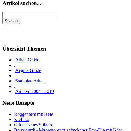
Artikel suchen....
Übersicht Themen
Athen Guide
. .
Aegina Guide
. .
Stadtplan Athen
. .
Archive 2004 - 2019
Neue Rezepte
Roggenbrot mit Hefe
Kleftiko
Griechisches Stifado
Bouyiourdi - Μπουγιουρντί gebackener Feta-Dip mit Käse