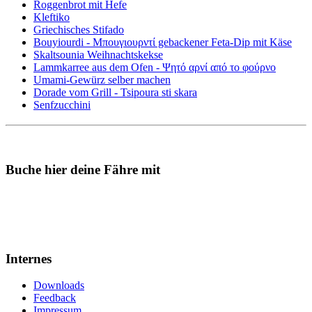
Roggenbrot mit Hefe
Kleftiko
Griechisches Stifado
Bouyiourdi - Μπουγιουρντί gebackener Feta-Dip mit Käse
Skaltsounia Weihnachtskekse
Lammkarree aus dem Ofen - Ψητό αρνί από το φούρνο
Umami-Gewürz selber machen
Dorade vom Grill - Tsipoura sti skara
Senfzucchini
Buche hier deine Fähre mit
Internes
Downloads
Feedback
Impressum