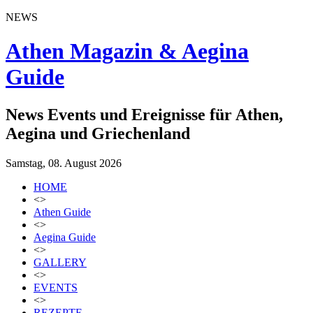
NEWS
Athen Magazin & Aegina
Guide
News Events und Ereignisse für Athen,
Aegina und Griechenland
Samstag, 08. August 2026
HOME
<>
Athen Guide
<>
Aegina Guide
<>
GALLERY
<>
EVENTS
<>
REZEPTE