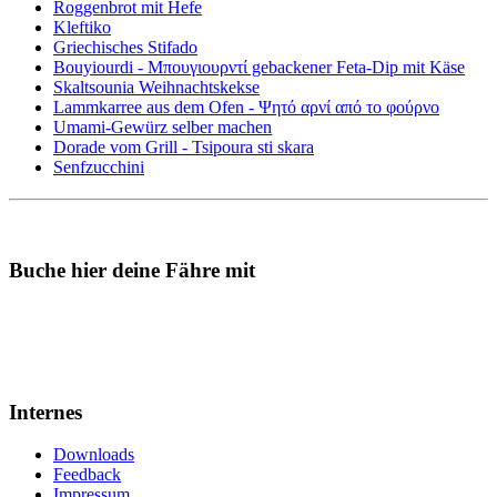
Roggenbrot mit Hefe
Kleftiko
Griechisches Stifado
Bouyiourdi - Μπουγιουρντί gebackener Feta-Dip mit Käse
Skaltsounia Weihnachtskekse
Lammkarree aus dem Ofen - Ψητό αρνί από το φούρνο
Umami-Gewürz selber machen
Dorade vom Grill - Tsipoura sti skara
Senfzucchini
Buche hier deine Fähre mit
Internes
Downloads
Feedback
Impressum