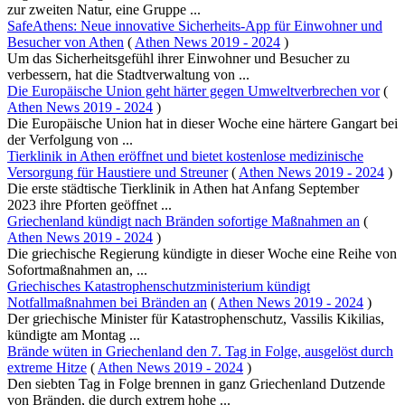
zur zweiten Natur, eine Gruppe ...
SafeAthens: Neue innovative Sicherheits-App für Einwohner und
Besucher von Athen
(
Athen News 2019 - 2024
)
Um das Sicherheitsgefühl ihrer Einwohner und Besucher zu
verbessern, hat die Stadtverwaltung von ...
Die Europäische Union geht härter gegen Umweltverbrechen vor
(
Athen News 2019 - 2024
)
Die Europäische Union hat in dieser Woche eine härtere Gangart bei
der Verfolgung von ...
Tierklinik in Athen eröffnet und bietet kostenlose medizinische
Versorgung für Haustiere und Streuner
(
Athen News 2019 - 2024
)
Die erste städtische Tierklinik in Athen hat Anfang September
2023 ihre Pforten geöffnet ...
Griechenland kündigt nach Bränden sofortige Maßnahmen an
(
Athen News 2019 - 2024
)
Die griechische Regierung kündigte in dieser Woche eine Reihe von
Sofortmaßnahmen an, ...
Griechisches Katastrophenschutzministerium kündigt
Notfallmaßnahmen bei Bränden an
(
Athen News 2019 - 2024
)
Der griechische Minister für Katastrophenschutz, Vassilis Kikilias,
kündigte am Montag ...
Brände wüten in Griechenland den 7. Tag in Folge, ausgelöst durch
extreme Hitze
(
Athen News 2019 - 2024
)
Den siebten Tag in Folge brennen in ganz Griechenland Dutzende
von Bränden, die durch extrem hohe ...