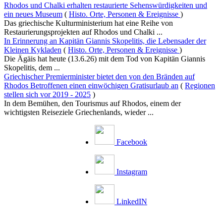
Rhodos und Chalki erhalten restaurierte Sehenswürdigkeiten und
ein neues Museum
(
Histo. Orte, Personen & Ereignisse
)
Das griechische Kulturministerium hat eine Reihe von
Restaurierungsprojekten auf Rhodos und Chalki ...
In Erinnerung an Kapitän Giannis Skopelitis, die Lebensader der
Kleinen Kykladen
(
Histo. Orte, Personen & Ereignisse
)
Die Ägäis hat heute (13.6.26) mit dem Tod von Kapitän Giannis
Skopelitis, dem ...
Griechischer Premierminister bietet den von den Bränden auf
Rhodos Betroffenen einen einwöchigen Gratisurlaub an
(
Regionen
stellen sich vor 2019 - 2025
)
In dem Bemühen, den Tourismus auf Rhodos, einem der
wichtigsten Reiseziele Griechenlands, wieder ...
Facebook
Instagram
LinkedIN