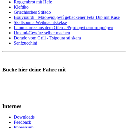
Roggenbrot mit Hefe
Kleftiko
Griechisches Stifado
Bouyiourdi - Μπουγιουρντί gebackener Feta-Dip mit Käse
Skaltsounia Weihnachtskekse
Lammkarree aus dem Ofen - Ψητό αρνί από το φούρνο
Umami-Gewürz selber machen
Dorade vom Grill - Tsipoura sti skara
Senfzucchini
Buche hier deine Fähre mit
Internes
Downloads
Feedback
Impressum