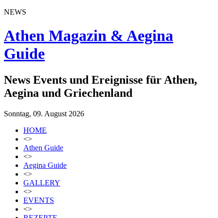
NEWS
Athen Magazin & Aegina
Guide
News Events und Ereignisse für Athen,
Aegina und Griechenland
Sonntag, 09. August 2026
HOME
<>
Athen Guide
<>
Aegina Guide
<>
GALLERY
<>
EVENTS
<>
REZEPTE