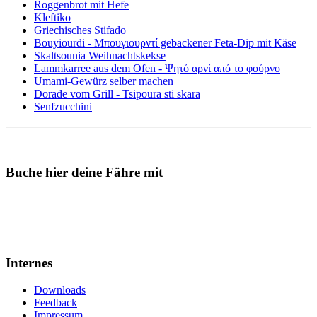
Roggenbrot mit Hefe
Kleftiko
Griechisches Stifado
Bouyiourdi - Μπουγιουρντί gebackener Feta-Dip mit Käse
Skaltsounia Weihnachtskekse
Lammkarree aus dem Ofen - Ψητό αρνί από το φούρνο
Umami-Gewürz selber machen
Dorade vom Grill - Tsipoura sti skara
Senfzucchini
Buche hier deine Fähre mit
Internes
Downloads
Feedback
Impressum