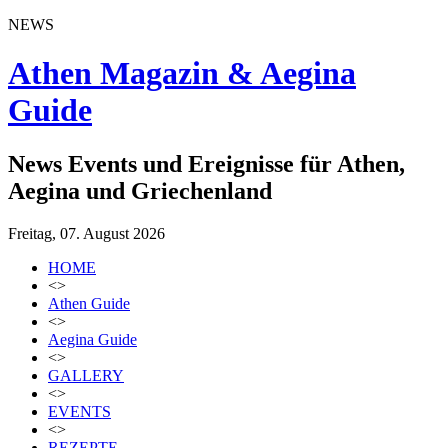
NEWS
Athen Magazin & Aegina
Guide
News Events und Ereignisse für Athen,
Aegina und Griechenland
Freitag, 07. August 2026
HOME
<>
Athen Guide
<>
Aegina Guide
<>
GALLERY
<>
EVENTS
<>
REZEPTE