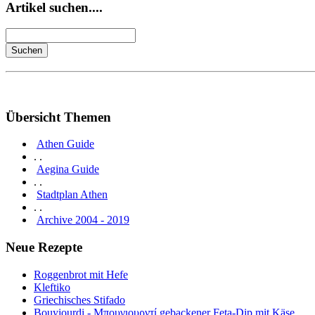
Artikel suchen....
Übersicht Themen
Athen Guide
. .
Aegina Guide
. .
Stadtplan Athen
. .
Archive 2004 - 2019
Neue Rezepte
Roggenbrot mit Hefe
Kleftiko
Griechisches Stifado
Bouyiourdi - Μπουγιουρντί gebackener Feta-Dip mit Käse