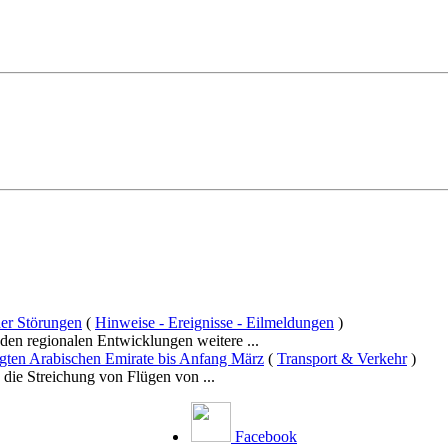
er Störungen
(
Hinweise - Ereignisse - Eilmeldungen
)
en regionalen Entwicklungen weitere ...
igten Arabischen Emirate bis Anfang März
(
Transport & Verkehr
)
ie Streichung von Flügen von ...
Facebook