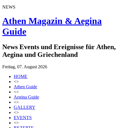
NEWS
Athen Magazin & Aegina
Guide
News Events und Ereignisse für Athen,
Aegina und Griechenland
Freitag, 07. August 2026
HOME
<>
Athen Guide
<>
Aegina Guide
<>
GALLERY
<>
EVENTS
<>
REZEPTE