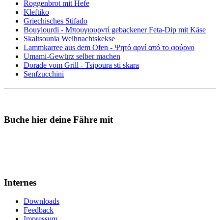
Roggenbrot mit Hefe
Kleftiko
Griechisches Stifado
Bouyiourdi - Μπουγιουρντί gebackener Feta-Dip mit Käse
Skaltsounia Weihnachtskekse
Lammkarree aus dem Ofen - Ψητό αρνί από το φούρνο
Umami-Gewürz selber machen
Dorade vom Grill - Tsipoura sti skara
Senfzucchini
Buche hier deine Fähre mit
Internes
Downloads
Feedback
Impressum