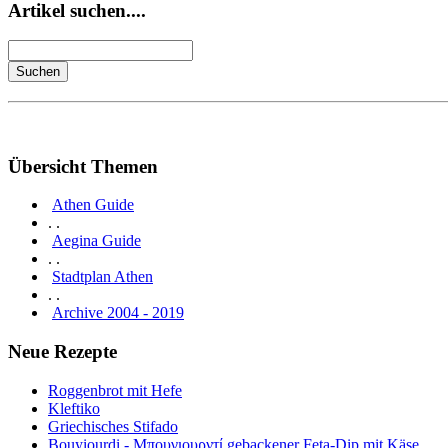
Artikel suchen....
Übersicht Themen
Athen Guide
. .
Aegina Guide
. .
Stadtplan Athen
. .
Archive 2004 - 2019
Neue Rezepte
Roggenbrot mit Hefe
Kleftiko
Griechisches Stifado
Bouyiourdi - Μπουγιουρντί gebackener Feta-Dip mit Käse