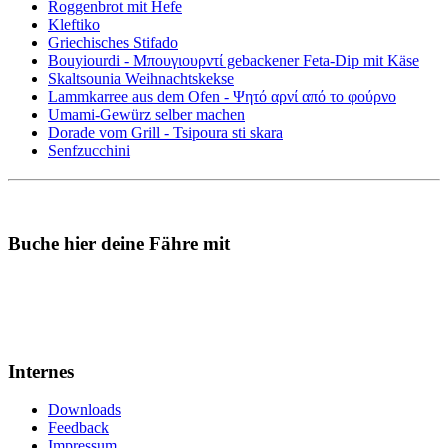
Roggenbrot mit Hefe
Kleftiko
Griechisches Stifado
Bouyiourdi - Μπουγιουρντί gebackener Feta-Dip mit Käse
Skaltsounia Weihnachtskekse
Lammkarree aus dem Ofen - Ψητό αρνί από το φούρνο
Umami-Gewürz selber machen
Dorade vom Grill - Tsipoura sti skara
Senfzucchini
Buche hier deine Fähre mit
Internes
Downloads
Feedback
Impressum