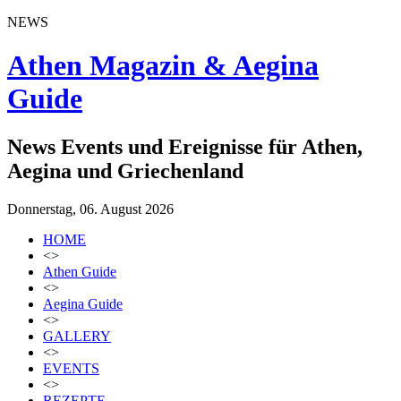
NEWS
Athen Magazin & Aegina
Guide
News Events und Ereignisse für Athen,
Aegina und Griechenland
Donnerstag, 06. August 2026
HOME
<>
Athen Guide
<>
Aegina Guide
<>
GALLERY
<>
EVENTS
<>
REZEPTE