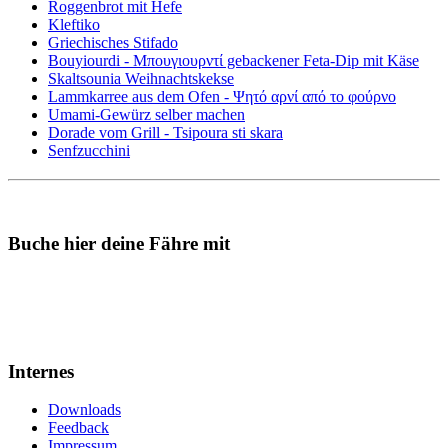
Roggenbrot mit Hefe
Kleftiko
Griechisches Stifado
Bouyiourdi - Μπουγιουρντί gebackener Feta-Dip mit Käse
Skaltsounia Weihnachtskekse
Lammkarree aus dem Ofen - Ψητό αρνί από το φούρνο
Umami-Gewürz selber machen
Dorade vom Grill - Tsipoura sti skara
Senfzucchini
Buche hier deine Fähre mit
Internes
Downloads
Feedback
Impressum