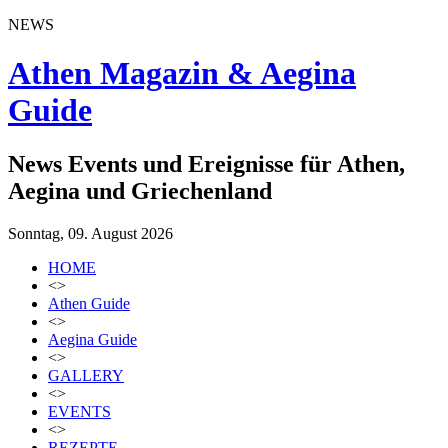
NEWS
Athen Magazin & Aegina
Guide
News Events und Ereignisse für Athen,
Aegina und Griechenland
Sonntag, 09. August 2026
HOME
<>
Athen Guide
<>
Aegina Guide
<>
GALLERY
<>
EVENTS
<>
REZEPTE