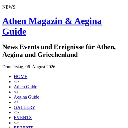
NEWS
Athen Magazin & Aegina
Guide
News Events und Ereignisse für Athen,
Aegina und Griechenland
Donnerstag, 06. August 2026
HOME
<>
Athen Guide
<>
Aegina Guide
<>
GALLERY
<>
EVENTS
<>
REZEPTE