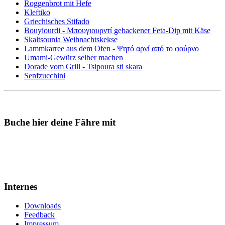
Roggenbrot mit Hefe
Kleftiko
Griechisches Stifado
Bouyiourdi - Μπουγιουρντί gebackener Feta-Dip mit Käse
Skaltsounia Weihnachtskekse
Lammkarree aus dem Ofen - Ψητό αρνί από το φούρνο
Umami-Gewürz selber machen
Dorade vom Grill - Tsipoura sti skara
Senfzucchini
Buche hier deine Fähre mit
Internes
Downloads
Feedback
Impressum