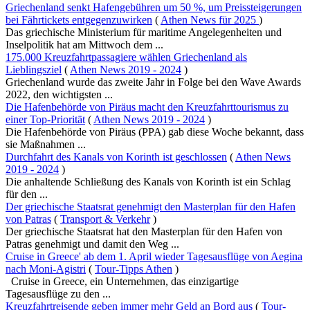
Griechenland senkt Hafengebühren um 50 %, um Preissteigerungen
bei Fährtickets entgegenzuwirken
(
Athen News für 2025
)
Das griechische Ministerium für maritime Angelegenheiten und
Inselpolitik hat am Mittwoch dem ...
175.000 Kreuzfahrtpassagiere wählen Griechenland als
Lieblingsziel
(
Athen News 2019 - 2024
)
Griechenland wurde das zweite Jahr in Folge bei den Wave Awards
2022, den wichtigsten ...
Die Hafenbehörde von Piräus macht den Kreuzfahrttourismus zu
einer Top-Priorität
(
Athen News 2019 - 2024
)
Die Hafenbehörde von Piräus (PPA) gab diese Woche bekannt, dass
sie Maßnahmen ...
Durchfahrt des Kanals von Korinth ist geschlossen
(
Athen News
2019 - 2024
)
Die anhaltende Schließung des Kanals von Korinth ist ein Schlag
für den ...
Der griechische Staatsrat genehmigt den Masterplan für den Hafen
von Patras
(
Transport & Verkehr
)
Der griechische Staatsrat hat den Masterplan für den Hafen von
Patras genehmigt und damit den Weg ...
Cruise in Greece' ab dem 1. April wieder Tagesausflüge von Aegina
nach Moni-Agistri
(
Tour-Tipps Athen
)
Cruise in Greece, ein Unternehmen, das einzigartige
Tagesausflüge zu den ...
Kreuzfahrtreisende geben immer mehr Geld an Bord aus
(
Tour-