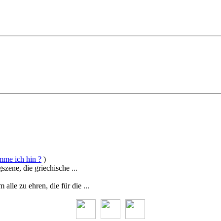
mme ich hin ?
)
zene, die griechische ...
le zu ehren, die für die ...