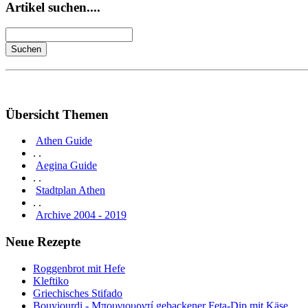
Artikel suchen....
Übersicht Themen
Athen Guide
. .
Aegina Guide
. .
Stadtplan Athen
. .
Archive 2004 - 2019
Neue Rezepte
Roggenbrot mit Hefe
Kleftiko
Griechisches Stifado
Bouyiourdi - Μπουγιουρντί gebackener Feta-Dip mit Käse