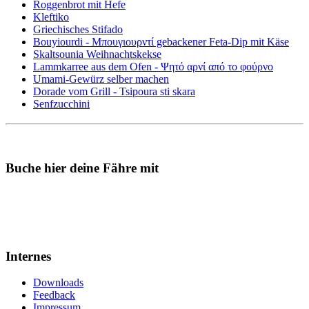
Roggenbrot mit Hefe
Kleftiko
Griechisches Stifado
Bouyiourdi - Μπουγιουρντί gebackener Feta-Dip mit Käse
Skaltsounia Weihnachtskekse
Lammkarree aus dem Ofen - Ψητό αρνί από το φούρνο
Umami-Gewürz selber machen
Dorade vom Grill - Tsipoura sti skara
Senfzucchini
Buche hier deine Fähre mit
Internes
Downloads
Feedback
Impressum