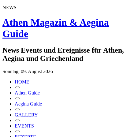
NEWS
Athen Magazin & Aegina
Guide
News Events und Ereignisse für Athen,
Aegina und Griechenland
Sonntag, 09. August 2026
HOME
<>
Athen Guide
<>
Aegina Guide
<>
GALLERY
<>
EVENTS
<>
REZEPTE