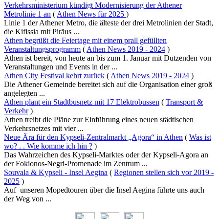
Verkehrsministerium kündigt Modernisierung der Athener
Metrolinie 1 an
(
Athen News für 2025
)
Linie 1 der Athener Metro, die älteste der drei Metrolinien der Stadt,
die Kifissia mit Piräus ...
Athen begrüßt die Feiertage mit einem prall gefüllten
Veranstaltungsprogramm
(
Athen News 2019 - 2024
)
Athen ist bereit, von heute an bis zum 1. Januar mit Dutzenden von
Veranstaltungen und Events in der ...
Athen City Festival kehrt zurück
(
Athen News 2019 - 2024
)
Die Athener Gemeinde bereitet sich auf die Organisation einer groß
angelegten ...
Athen plant ein Stadtbusnetz mit 17 Elektrobussen
(
Transport &
Verkehr
)
Athen treibt die Pläne zur Einführung eines neuen städtischen
Verkehrsnetzes mit vier ...
Neue Ära für den Kypseli-Zentralmarkt „Agora“ in Athen
(
Was ist
wo? . . Wie komme ich hin ?
)
Das Wahrzeichen des Kypseli-Marktes oder der Kypseli-Agora an
der Fokionos-Negri-Promenade im Zentrum ...
Souvala & Kypseli - Insel Aegina
(
Regionen stellen sich vor 2019 -
2025
)
Auf unseren Mopedtouren über die Insel Aegina führte uns auch
der Weg von ...