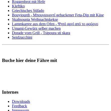
Roggenbrot mit Hefe
Kleftiko
Griechisches Stifado
Bouyiourdi - Μπουγιουρντί gebackener Feta-Dip mit Käse
Skaltsounia Weihnachtskekse
Lammkarree aus dem Ofen - Ψητό αρνί από το φούρνο
Umami-Gewürz selber machen
Dorade vom Grill - Tsipoura sti skara
Senfzucchini
Buche hier deine Fähre mit
Internes
Downloads
Feedback
Impressum