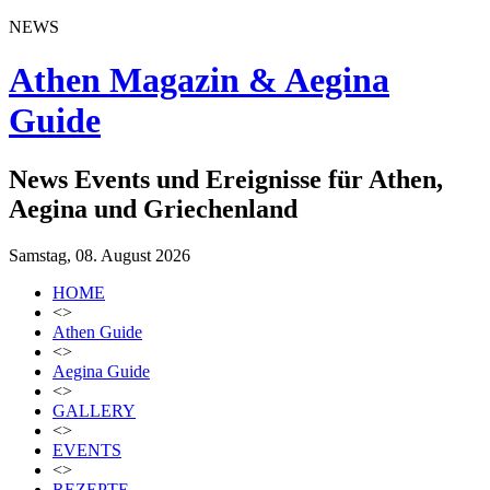
NEWS
Athen Magazin & Aegina
Guide
News Events und Ereignisse für Athen,
Aegina und Griechenland
Samstag, 08. August 2026
HOME
<>
Athen Guide
<>
Aegina Guide
<>
GALLERY
<>
EVENTS
<>
REZEPTE