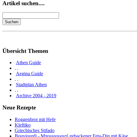
Artikel suchen....
Übersicht Themen
Athen Guide
. .
Aegina Guide
. .
Stadtplan Athen
. .
Archive 2004 - 2019
Neue Rezepte
Roggenbrot mit Hefe
Kleftiko
Griechisches Stifado
Bouyiourdi - Μπουγιουρντί gebackener Feta-Dip mit Käse