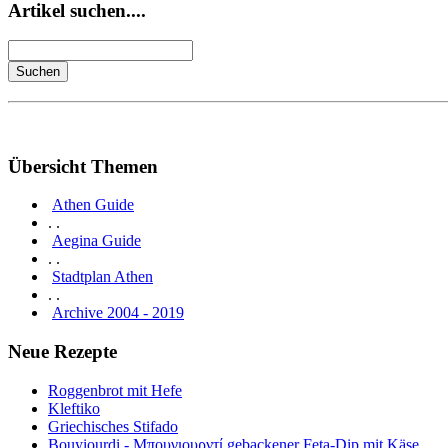
Artikel suchen....
Übersicht Themen
Athen Guide
. .
Aegina Guide
. .
Stadtplan Athen
. .
Archive 2004 - 2019
Neue Rezepte
Roggenbrot mit Hefe
Kleftiko
Griechisches Stifado
Bouyiourdi - Μπουγιουρντί gebackener Feta-Dip mit Käse