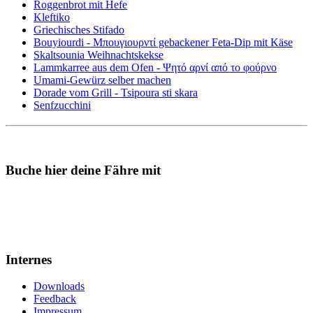
Roggenbrot mit Hefe
Kleftiko
Griechisches Stifado
Bouyiourdi - Μπουγιουρντί gebackener Feta-Dip mit Käse
Skaltsounia Weihnachtskekse
Lammkarree aus dem Ofen - Ψητό αρνί από το φούρνο
Umami-Gewürz selber machen
Dorade vom Grill - Tsipoura sti skara
Senfzucchini
Buche hier deine Fähre mit
Internes
Downloads
Feedback
Impressum