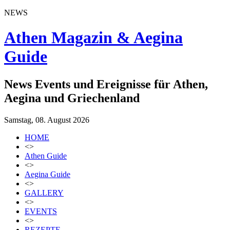
NEWS
Athen Magazin & Aegina
Guide
News Events und Ereignisse für Athen,
Aegina und Griechenland
Samstag, 08. August 2026
HOME
<>
Athen Guide
<>
Aegina Guide
<>
GALLERY
<>
EVENTS
<>
REZEPTE