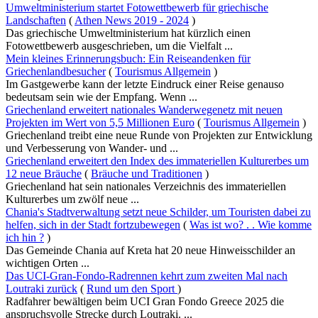
Umweltministerium startet Fotowettbewerb für griechische
Landschaften
(
Athen News 2019 - 2024
)
Das griechische Umweltministerium hat kürzlich einen
Fotowettbewerb ausgeschrieben, um die Vielfalt ...
Mein kleines Erinnerungsbuch: Ein Reiseandenken für
Griechenlandbesucher
(
Tourismus Allgemein
)
Im Gastgewerbe kann der letzte Eindruck einer Reise genauso
bedeutsam sein wie der Empfang. Wenn ...
Griechenland erweitert nationales Wanderwegenetz mit neuen
Projekten im Wert von 5,5 Millionen Euro
(
Tourismus Allgemein
)
Griechenland treibt eine neue Runde von Projekten zur Entwicklung
und Verbesserung von Wander- und ...
Griechenland erweitert den Index des immateriellen Kulturerbes um
12 neue Bräuche
(
Bräuche und Traditionen
)
Griechenland hat sein nationales Verzeichnis des immateriellen
Kulturerbes um zwölf neue ...
Chania's Stadtverwaltung setzt neue Schilder, um Touristen dabei zu
helfen, sich in der Stadt fortzubewegen
(
Was ist wo? . . Wie komme
ich hin ?
)
Das Gemeinde Chania auf Kreta hat 20 neue Hinweisschilder an
wichtigen Orten ...
Das UCI-Gran-Fondo-Radrennen kehrt zum zweiten Mal nach
Loutraki zurück
(
Rund um den Sport
)
Radfahrer bewältigen beim UCI Gran Fondo Greece 2025 die
anspruchsvolle Strecke durch Loutraki. ...