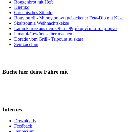
Roggenbrot mit Hefe
Kleftiko
Griechisches Stifado
Bouyiourdi - Μπουγιουρντί gebackener Feta-Dip mit Käse
Skaltsounia Weihnachtskekse
Lammkarree aus dem Ofen - Ψητό αρνί από το φούρνο
Umami-Gewürz selber machen
Dorade vom Grill - Tsipoura sti skara
Senfzucchini
Buche hier deine Fähre mit
Internes
Downloads
Feedback
Impressum