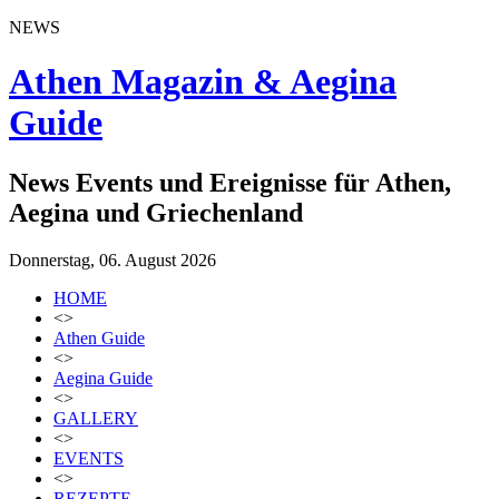
NEWS
Athen Magazin & Aegina
Guide
News Events und Ereignisse für Athen,
Aegina und Griechenland
Donnerstag, 06. August 2026
HOME
<>
Athen Guide
<>
Aegina Guide
<>
GALLERY
<>
EVENTS
<>
REZEPTE