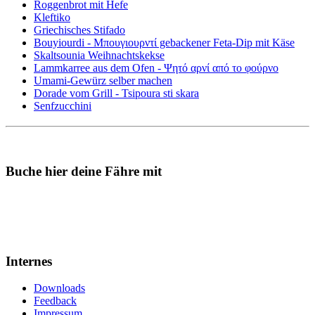
Roggenbrot mit Hefe
Kleftiko
Griechisches Stifado
Bouyiourdi - Μπουγιουρντί gebackener Feta-Dip mit Käse
Skaltsounia Weihnachtskekse
Lammkarree aus dem Ofen - Ψητό αρνί από το φούρνο
Umami-Gewürz selber machen
Dorade vom Grill - Tsipoura sti skara
Senfzucchini
Buche hier deine Fähre mit
Internes
Downloads
Feedback
Impressum