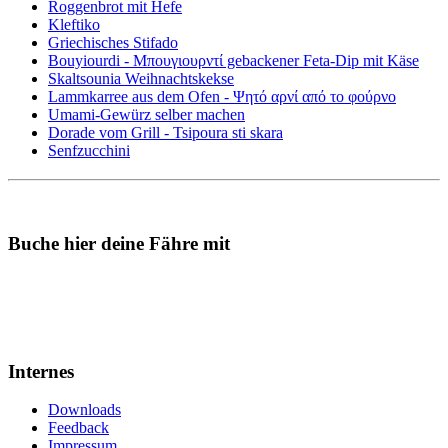
Roggenbrot mit Hefe
Kleftiko
Griechisches Stifado
Bouyiourdi - Μπουγιουρντί gebackener Feta-Dip mit Käse
Skaltsounia Weihnachtskekse
Lammkarree aus dem Ofen - Ψητό αρνί από το φούρνο
Umami-Gewürz selber machen
Dorade vom Grill - Tsipoura sti skara
Senfzucchini
Buche hier deine Fähre mit
Internes
Downloads
Feedback
Impressum