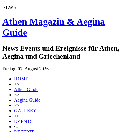
NEWS
Athen Magazin & Aegina
Guide
News Events und Ereignisse für Athen,
Aegina und Griechenland
Freitag, 07. August 2026
HOME
<>
Athen Guide
<>
Aegina Guide
<>
GALLERY
<>
EVENTS
<>
REZEPTE