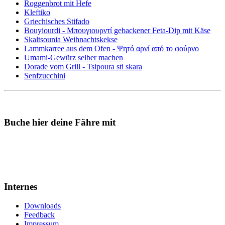
Roggenbrot mit Hefe
Kleftiko
Griechisches Stifado
Bouyiourdi - Μπουγιουρντί gebackener Feta-Dip mit Käse
Skaltsounia Weihnachtskekse
Lammkarree aus dem Ofen - Ψητό αρνί από το φούρνο
Umami-Gewürz selber machen
Dorade vom Grill - Tsipoura sti skara
Senfzucchini
Buche hier deine Fähre mit
Internes
Downloads
Feedback
Impressum