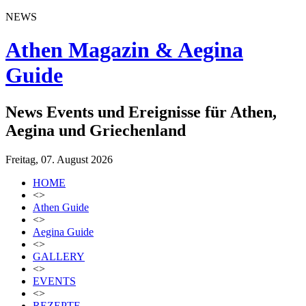
NEWS
Athen Magazin & Aegina
Guide
News Events und Ereignisse für Athen,
Aegina und Griechenland
Freitag, 07. August 2026
HOME
<>
Athen Guide
<>
Aegina Guide
<>
GALLERY
<>
EVENTS
<>
REZEPTE