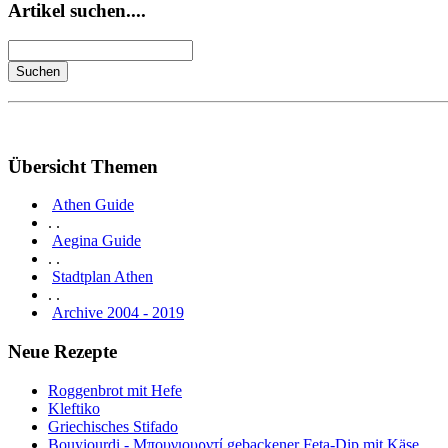
Artikel suchen....
Übersicht Themen
Athen Guide
. .
Aegina Guide
. .
Stadtplan Athen
. .
Archive 2004 - 2019
Neue Rezepte
Roggenbrot mit Hefe
Kleftiko
Griechisches Stifado
Bouyiourdi - Μπουγιουρντί gebackener Feta-Dip mit Käse