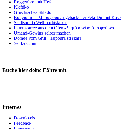
Roggenbrot mit Hefe
Kleftiko
Griechisches Stifado
Bouyiourdi - Μπουγιουρντί gebackener Feta-Dip mit Käse
Skaltsounia Weihnachtskekse
Lammkarree aus dem Ofen - Ψητό αρνί από το φούρνο
Umami-Gewürz selber machen
Dorade vom Grill - Tsipoura sti skara
Senfzucchini
Buche hier deine Fähre mit
Internes
Downloads
Feedback
Impressum