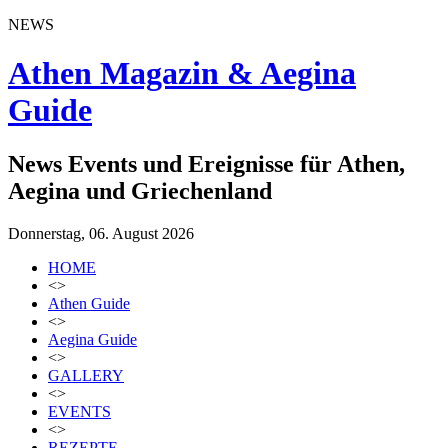
NEWS
Athen Magazin & Aegina
Guide
News Events und Ereignisse für Athen,
Aegina und Griechenland
Donnerstag, 06. August 2026
HOME
<>
Athen Guide
<>
Aegina Guide
<>
GALLERY
<>
EVENTS
<>
REZEPTE