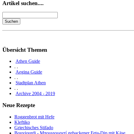
Artikel suchen....
Übersicht Themen
Athen Guide
. .
Aegina Guide
. .
Stadtplan Athen
. .
Archive 2004 - 2019
Neue Rezepte
Roggenbrot mit Hefe
Kleftiko
Griechisches Stifado
Bouyiourdi - Μπουγιουρντί gebackener Feta-Dip mit Käse