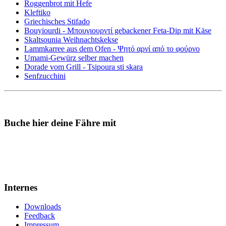
Roggenbrot mit Hefe
Kleftiko
Griechisches Stifado
Bouyiourdi - Μπουγιουρντί gebackener Feta-Dip mit Käse
Skaltsounia Weihnachtskekse
Lammkarree aus dem Ofen - Ψητό αρνί από το φούρνο
Umami-Gewürz selber machen
Dorade vom Grill - Tsipoura sti skara
Senfzucchini
Buche hier deine Fähre mit
Internes
Downloads
Feedback
Impressum