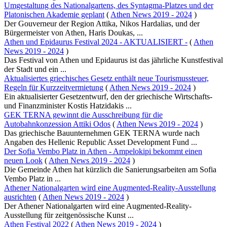
Umgestaltung des Nationalgartens, des Syntagma-Platzes und der
Platonischen Akademie geplant
(
Athen News 2019 - 2024
)
Der Gouverneur der Region Attika, Nikos Hardalias, und der
Bürgermeister von Athen, Haris Doukas, ...
Athen und Epidaurus Festival 2024 - AKTUALISIERT -
(
Athen
News 2019 - 2024
)
Das Festival von Athen und Epidaurus ist das jährliche Kunstfestival
der Stadt und ein ...
Aktualisiertes griechisches Gesetz enthält neue Tourismussteuer,
Regeln für Kurzzeitvermietung
(
Athen News 2019 - 2024
)
Ein aktualisierter Gesetzentwurf, den der griechische Wirtschafts-
und Finanzminister Kostis Hatzidakis ...
GEK TERNA gewinnt die Ausschreibung für die
Autobahnkonzession Attiki Odos
(
Athen News 2019 - 2024
)
Das griechische Bauunternehmen GEK TERNA wurde nach
Angaben des Hellenic Republic Asset Development Fund ...
Der Sofia Vembo Platz in Athen - Ampelokipi bekommt einen
neuen Look
(
Athen News 2019 - 2024
)
Die Gemeinde Athen hat kürzlich die Sanierungsarbeiten am Sofia
Vembo Platz in ...
Athener Nationalgarten wird eine Augmented-Reality-Ausstellung
ausrichten
(
Athen News 2019 - 2024
)
Der Athener Nationalgarten wird eine Augmented-Reality-
Ausstellung für zeitgenössische Kunst ...
Athen Festival 2022
(
Athen News 2019 - 2024
)