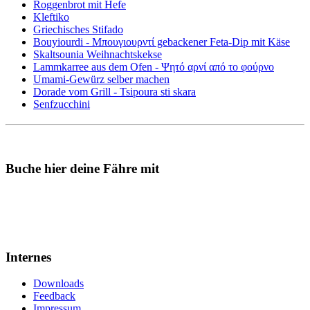
Roggenbrot mit Hefe
Kleftiko
Griechisches Stifado
Bouyiourdi - Μπουγιουρντί gebackener Feta-Dip mit Käse
Skaltsounia Weihnachtskekse
Lammkarree aus dem Ofen - Ψητό αρνί από το φούρνο
Umami-Gewürz selber machen
Dorade vom Grill - Tsipoura sti skara
Senfzucchini
Buche hier deine Fähre mit
Internes
Downloads
Feedback
Impressum