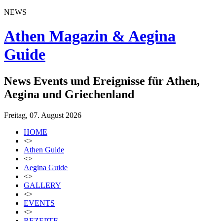
NEWS
Athen Magazin & Aegina
Guide
News Events und Ereignisse für Athen,
Aegina und Griechenland
Freitag, 07. August 2026
HOME
<>
Athen Guide
<>
Aegina Guide
<>
GALLERY
<>
EVENTS
<>
REZEPTE