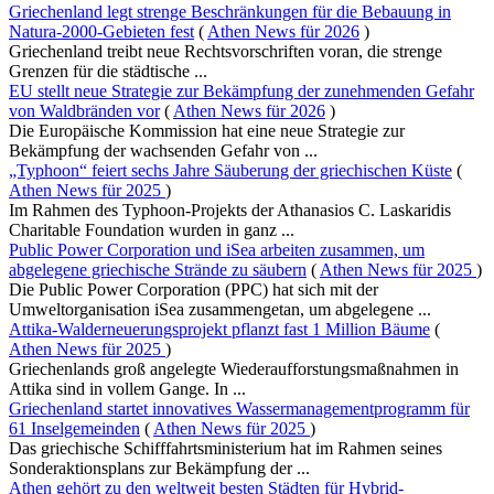
Griechenland legt strenge Beschränkungen für die Bebauung in
Natura-2000-Gebieten fest
(
Athen News für 2026
)
Griechenland treibt neue Rechtsvorschriften voran, die strenge
Grenzen für die städtische ...
EU stellt neue Strategie zur Bekämpfung der zunehmenden Gefahr
von Waldbränden vor
(
Athen News für 2026
)
Die Europäische Kommission hat eine neue Strategie zur
Bekämpfung der wachsenden Gefahr von ...
„Typhoon“ feiert sechs Jahre Säuberung der griechischen Küste
(
Athen News für 2025
)
Im Rahmen des Typhoon-Projekts der Athanasios C. Laskaridis
Charitable Foundation wurden in ganz ...
Public Power Corporation und iSea arbeiten zusammen, um
abgelegene griechische Strände zu säubern
(
Athen News für 2025
)
Die Public Power Corporation (PPC) hat sich mit der
Umweltorganisation iSea zusammengetan, um abgelegene ...
Attika-Walderneuerungsprojekt pflanzt fast 1 Million Bäume
(
Athen News für 2025
)
Griechenlands groß angelegte Wiederaufforstungsmaßnahmen in
Attika sind in vollem Gange. In ...
Griechenland startet innovatives Wassermanagementprogramm für
61 Inselgemeinden
(
Athen News für 2025
)
Das griechische Schifffahrtsministerium hat im Rahmen seines
Sonderaktionsplans zur Bekämpfung der ...
Athen gehört zu den weltweit besten Städten für Hybrid-