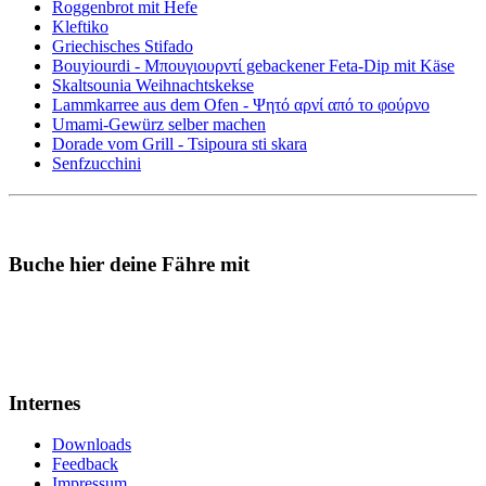
Roggenbrot mit Hefe
Kleftiko
Griechisches Stifado
Bouyiourdi - Μπουγιουρντί gebackener Feta-Dip mit Käse
Skaltsounia Weihnachtskekse
Lammkarree aus dem Ofen - Ψητό αρνί από το φούρνο
Umami-Gewürz selber machen
Dorade vom Grill - Tsipoura sti skara
Senfzucchini
Buche hier deine Fähre mit
Internes
Downloads
Feedback
Impressum