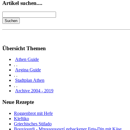
Artikel suchen....
Übersicht Themen
Athen Guide
. .
Aegina Guide
. .
Stadtplan Athen
. .
Archive 2004 - 2019
Neue Rezepte
Roggenbrot mit Hefe
Kleftiko
Griechisches Stifado
Bouyiourdi - Μπουγιουρντί gebackener Feta-Dip mit Käse