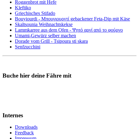
Roggenbrot mit Hefe
Kleftiko
Griechisches Stifado
Bouyiourdi - Μπουγιουρντί gebackener Feta-Dip mit Käse
Skaltsounia Weihnachtskekse
Lammkarree aus dem Ofen - Ψητό αρνί από το φούρνο
Umami-Gewürz selber machen
Dorade vom Grill - Tsipoura sti skara
Senfzucchini
Buche hier deine Fähre mit
Internes
Downloads
Feedback
Impressum