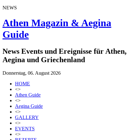
NEWS
Athen Magazin & Aegina
Guide
News Events und Ereignisse für Athen,
Aegina und Griechenland
Donnerstag, 06. August 2026
HOME
<>
Athen Guide
<>
Aegina Guide
<>
GALLERY
<>
EVENTS
<>
REZEPTE