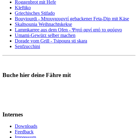
Roggenbrot mit Hefe
Kleftiko
Griechisches Stifado
Bouyiourdi - Μπουγιουρντί gebackener Feta-Dip mit Käse
Skaltsounia Weihnachtskekse
Lammkarree aus dem Ofen - Ψητό αρνί από το φούρνο
Umami-Gewürz selber machen
Dorade vom Grill - Tsipoura sti skara
Senfzucchini
Buche hier deine Fähre mit
Internes
Downloads
Feedback
Impressum