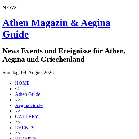
NEWS
Athen Magazin & Aegina
Guide
News Events und Ereignisse für Athen,
Aegina und Griechenland
Sonntag, 09. August 2026
HOME
<>
Athen Guide
<>
Aegina Guide
<>
GALLERY
<>
EVENTS
<>
REZEPTE