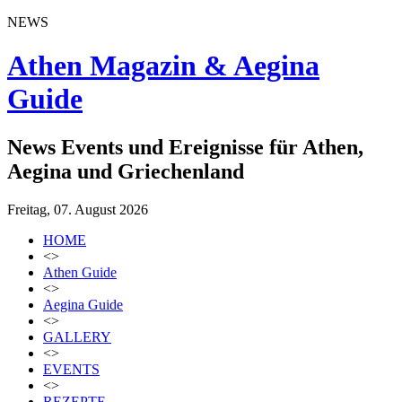
NEWS
Athen Magazin & Aegina
Guide
News Events und Ereignisse für Athen,
Aegina und Griechenland
Freitag, 07. August 2026
HOME
<>
Athen Guide
<>
Aegina Guide
<>
GALLERY
<>
EVENTS
<>
REZEPTE