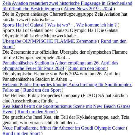
Zela Aviation restauriert zwei historische Flugzeuge in Griechenland
für öffentliche Besichtigungen
(
Athen News 2019 - 2024
)
Die in Zypern ansässige Charterflugzeuggruppe Zela Aviation hat
kürzlich zwei historische ...
Sports Hall of Galatsi
(
Was ist wo? . . Wie komme ich hin ?
)
Sports Hall of Galatsi oder Galatsi Olympic Hall Die Galatsi
Olympic Hall ist eine Mehrzweckhalle ...
Übergabe OLYMPISCHE FLAMME Zeremonie
(
Rund um den
Sport
)
Die Zeremonie zur offiziellen Übergabe der olympischen Flamme
für die Olympischen Spiele 2024 ...
Panathenäisches Stadion in Athen empfängt am 26. April das
olympische Feuer für Paris 2024
(
Rund um den Sport
)
Die olympische Flamme von Paris 2024 wird am 26. April im
Panathenäischen Stadion in Athen ...
Hellenic Public Properties kündigt Ausschreibung für Sportkomplex
Faliro an
(
Rund um den Sport
)
Die Hellenic Public Properties Company (ETAD) SA hat kürzlich
eine Ausschreibung für die ...
Kea Island betritt die Sporttourismus-Szene mit New Beach Games
Event
(
Rund um den Sport
)
Die griechische Insel Kea, ein Teil der Kykladengruppe, auch Tzia
genannt, wird voraussichtlich mit dem ...
Neue Fußballarena öffnet für Athener im Goudi Olympic Center
(
Rund um den Sport
)