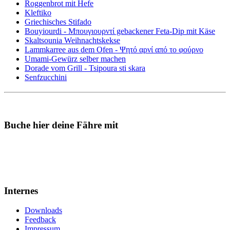
Roggenbrot mit Hefe
Kleftiko
Griechisches Stifado
Bouyiourdi - Μπουγιουρντί gebackener Feta-Dip mit Käse
Skaltsounia Weihnachtskekse
Lammkarree aus dem Ofen - Ψητό αρνί από το φούρνο
Umami-Gewürz selber machen
Dorade vom Grill - Tsipoura sti skara
Senfzucchini
Buche hier deine Fähre mit
Internes
Downloads
Feedback
Impressum