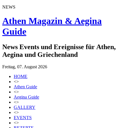
NEWS
Athen Magazin & Aegina
Guide
News Events und Ereignisse für Athen,
Aegina und Griechenland
Freitag, 07. August 2026
HOME
<>
Athen Guide
<>
Aegina Guide
<>
GALLERY
<>
EVENTS
<>
REZEPTE