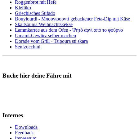
Roggenbrot mit Hefe
Kleftiko
Griechisches Stifado
Bouyiourdi - Μπουγιουρντί gebackener Feta-Dip mit Käse
Skaltsounia Weihnachtskekse
Lammkarree aus dem Ofen - Ψητό αρνί από το φούρνο
Umami-Gewürz selber machen
Dorade vom Grill - Tsipoura sti skara
Senfzucchini
Buche hier deine Fähre mit
Internes
Downloads
Feedback
Impressum