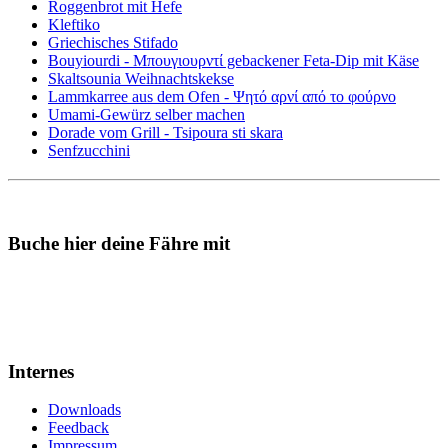
Roggenbrot mit Hefe
Kleftiko
Griechisches Stifado
Bouyiourdi - Μπουγιουρντί gebackener Feta-Dip mit Käse
Skaltsounia Weihnachtskekse
Lammkarree aus dem Ofen - Ψητό αρνί από το φούρνο
Umami-Gewürz selber machen
Dorade vom Grill - Tsipoura sti skara
Senfzucchini
Buche hier deine Fähre mit
Internes
Downloads
Feedback
Impressum