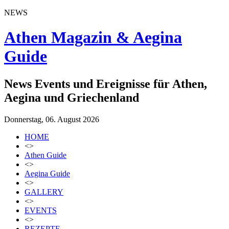
NEWS
Athen Magazin & Aegina
Guide
News Events und Ereignisse für Athen,
Aegina und Griechenland
Donnerstag, 06. August 2026
HOME
<>
Athen Guide
<>
Aegina Guide
<>
GALLERY
<>
EVENTS
<>
REZEPTE