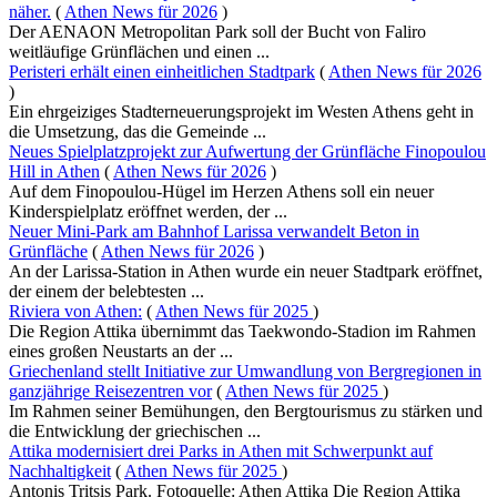
näher.
(
Athen News für 2026
)
Der AENAON Metropolitan Park soll der Bucht von Faliro
weitläufige Grünflächen und einen ...
Peristeri erhält einen einheitlichen Stadtpark
(
Athen News für 2026
)
Ein ehrgeiziges Stadterneuerungsprojekt im Westen Athens geht in
die Umsetzung, das die Gemeinde ...
Neues Spielplatzprojekt zur Aufwertung der Grünfläche Finopoulou
Hill in Athen
(
Athen News für 2026
)
Auf dem Finopoulou-Hügel im Herzen Athens soll ein neuer
Kinderspielplatz eröffnet werden, der ...
Neuer Mini-Park am Bahnhof Larissa verwandelt Beton in
Grünfläche
(
Athen News für 2026
)
An der Larissa-Station in Athen wurde ein neuer Stadtpark eröffnet,
der einem der belebtesten ...
Riviera von Athen:
(
Athen News für 2025
)
Die Region Attika übernimmt das Taekwondo-Stadion im Rahmen
eines großen Neustarts an der ...
Griechenland stellt Initiative zur Umwandlung von Bergregionen in
ganzjährige Reisezentren vor
(
Athen News für 2025
)
Im Rahmen seiner Bemühungen, den Bergtourismus zu stärken und
die Entwicklung der griechischen ...
Attika modernisiert drei Parks in Athen mit Schwerpunkt auf
Nachhaltigkeit
(
Athen News für 2025
)
Antonis Tritsis Park. Fotoquelle: Athen Attika Die Region Attika