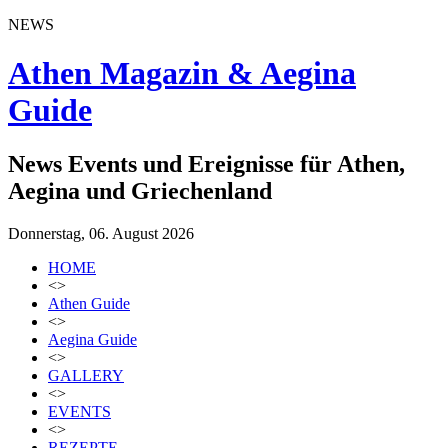
NEWS
Athen Magazin & Aegina
Guide
News Events und Ereignisse für Athen,
Aegina und Griechenland
Donnerstag, 06. August 2026
HOME
<>
Athen Guide
<>
Aegina Guide
<>
GALLERY
<>
EVENTS
<>
REZEPTE