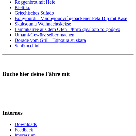
Roggenbrot mit Hefe
Kleftiko
Griechisches Stifado
Bouyiourdi - Μπουγιουρντί gebackener Feta-Dip mit Käse
Skaltsounia Weihnachtskekse
Lammkarree aus dem Ofen - Ψητό αρνί από το φούρνο
Umami-Gewürz selber machen
Dorade vom Grill - Tsipoura sti skara
Senfzucchini
Buche hier deine Fähre mit
Internes
Downloads
Feedback
Impressum