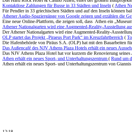
Das Hard Rock Hotel & Casino Athen, eines der größten Bauprojekte 
Kontaktlose Zahlungen für Busse in 33 Städten und Inseln
(
Athen Ne
Für Pendler in 33 griechischen Städten und auf den Inseln können bald
Athener Audio-Spaziergänge von Google zeigen und erzählen die Ge
Eine neue Online-Plattform, die zeigen soll, dass Athen ein „Museum i
Athener Nationalgarten wird eine Augmented-Reality-Ausstellung aus
Der Athener Nationalgarten wird eine Augmented-Reality-Ausstellung 
OLP startet das Projekt „Piraeus Port Park“ im Kreuzfahrtbereich
(
To
Die Hafenbehörde von Piräus S.A. (OLP) hat mit den Bauarbeiten für 
Das Außencafé des NJV Athens Plaza Hotels erhält ein neues Ausse
Das NJV Athens Plaza Hotel hat vor kurzem die Renovierung seines 
Athen erhält ein neues Sport- und Unterhaltungszentrum
(
Rund um d
Athen erhält ein neues Sport- und Unterhaltungszentrum von Giannis
12:18