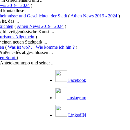
in Griechenland und ...
ws 2019 - 2024
)
 kontaktlose ...
heimnisse und Geschichten der Stadt
(
Athen News 2019 - 2024
)
st, das ...
richten
(
Athen News 2019 - 2024
)
für zeitgenössische Kunst ...
urismus Allgemein
)
einen neuen Stadtpark ...
hen
(
Was ist wo? . . Wie komme ich hin ?
)
Außencafés abgeschlossen ...
en Sport
)
 Antetokounmpo und seiner ...
Facebook
Instagram
LinkedIN