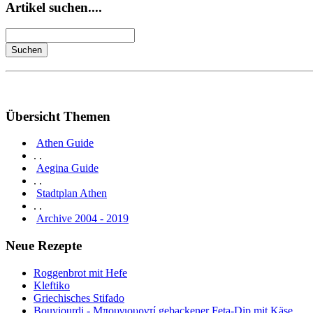
Artikel suchen....
Übersicht Themen
Athen Guide
. .
Aegina Guide
. .
Stadtplan Athen
. .
Archive 2004 - 2019
Neue Rezepte
Roggenbrot mit Hefe
Kleftiko
Griechisches Stifado
Bouyiourdi - Μπουγιουρντί gebackener Feta-Dip mit Käse