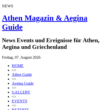
NEWS
Athen Magazin & Aegina
Guide
News Events und Ereignisse für Athen,
Aegina und Griechenland
Freitag, 07. August 2026
HOME
<>
Athen Guide
<>
Aegina Guide
<>
GALLERY
<>
EVENTS
<>
REZEPTE