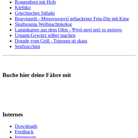
Roggenbrot mit Hefe
Kleftiko
Griechisches Stifado
Bouyiourdi - Μπουγιουρντί gebackener Feta-Dip mit Käse
Skaltsounia Weihnachtskekse
Lammkarree aus dem Ofen - Ψητό αρνί από το φούρνο
Umami-Gewürz selber machen
Dorade vom Grill - Tsipoura sti skara
Senfzucchini
Buche hier deine Fähre mit
Internes
Downloads
Feedback
Impressum