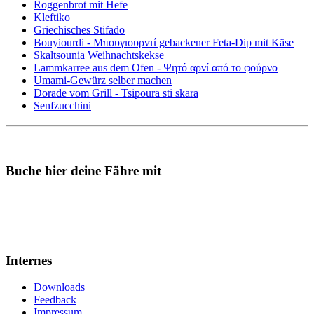
Roggenbrot mit Hefe
Kleftiko
Griechisches Stifado
Bouyiourdi - Μπουγιουρντί gebackener Feta-Dip mit Käse
Skaltsounia Weihnachtskekse
Lammkarree aus dem Ofen - Ψητό αρνί από το φούρνο
Umami-Gewürz selber machen
Dorade vom Grill - Tsipoura sti skara
Senfzucchini
Buche hier deine Fähre mit
Internes
Downloads
Feedback
Impressum