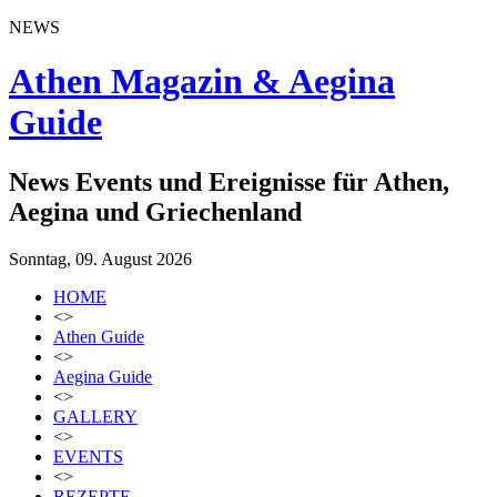
NEWS
Athen Magazin & Aegina
Guide
News Events und Ereignisse für Athen,
Aegina und Griechenland
Sonntag, 09. August 2026
HOME
<>
Athen Guide
<>
Aegina Guide
<>
GALLERY
<>
EVENTS
<>
REZEPTE