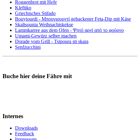
Roggenbrot mit Hefe
Kleftiko
Griechisches Stifado
Bouyiourdi - Μπουγιουρντί gebackener Feta-Dip mit Käse
Skaltsounia Weihnachtskekse
Lammkarree aus dem Ofen - Ψητό αρνί από το φούρνο
Umami-Gewürz selber machen
Dorade vom Grill - Tsipoura sti skara
Senfzucchini
Buche hier deine Fähre mit
Internes
Downloads
Feedback
Impressum