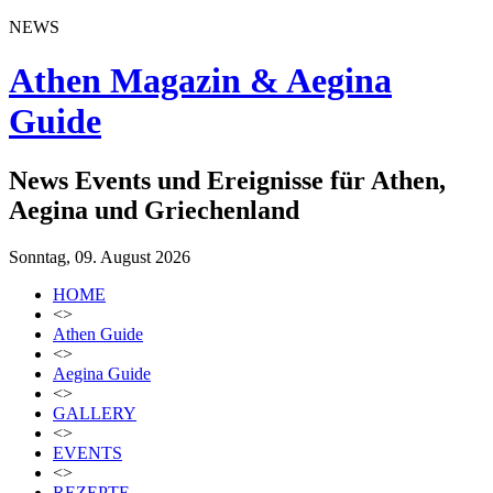
NEWS
Athen Magazin & Aegina
Guide
News Events und Ereignisse für Athen,
Aegina und Griechenland
Sonntag, 09. August 2026
HOME
<>
Athen Guide
<>
Aegina Guide
<>
GALLERY
<>
EVENTS
<>
REZEPTE