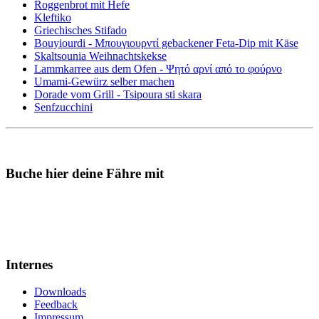
Roggenbrot mit Hefe
Kleftiko
Griechisches Stifado
Bouyiourdi - Μπουγιουρντί gebackener Feta-Dip mit Käse
Skaltsounia Weihnachtskekse
Lammkarree aus dem Ofen - Ψητό αρνί από το φούρνο
Umami-Gewürz selber machen
Dorade vom Grill - Tsipoura sti skara
Senfzucchini
Buche hier deine Fähre mit
Internes
Downloads
Feedback
Impressum