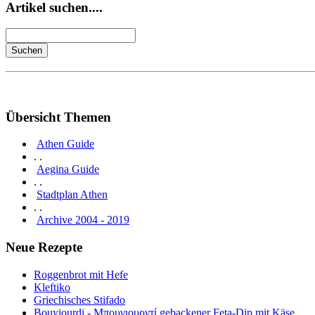
Artikel suchen....
Übersicht Themen
Athen Guide
. .
Aegina Guide
. .
Stadtplan Athen
. .
Archive 2004 - 2019
Neue Rezepte
Roggenbrot mit Hefe
Kleftiko
Griechisches Stifado
Bouyiourdi - Μπουγιουρντί gebackener Feta-Dip mit Käse