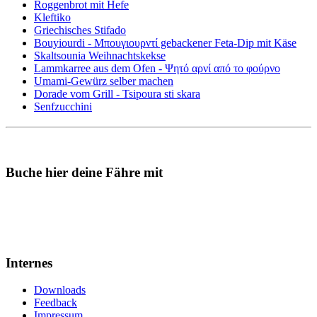
Roggenbrot mit Hefe
Kleftiko
Griechisches Stifado
Bouyiourdi - Μπουγιουρντί gebackener Feta-Dip mit Käse
Skaltsounia Weihnachtskekse
Lammkarree aus dem Ofen - Ψητό αρνί από το φούρνο
Umami-Gewürz selber machen
Dorade vom Grill - Tsipoura sti skara
Senfzucchini
Buche hier deine Fähre mit
Internes
Downloads
Feedback
Impressum