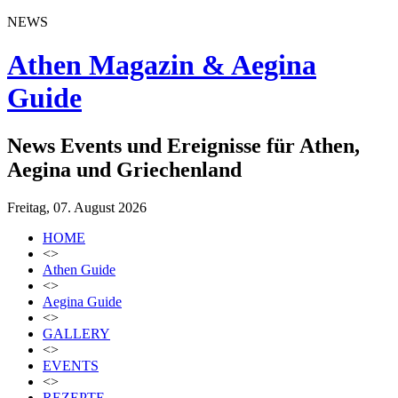
NEWS
Athen Magazin & Aegina
Guide
News Events und Ereignisse für Athen,
Aegina und Griechenland
Freitag, 07. August 2026
HOME
<>
Athen Guide
<>
Aegina Guide
<>
GALLERY
<>
EVENTS
<>
REZEPTE