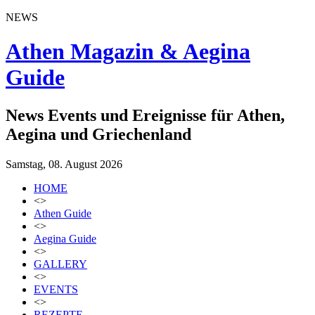
NEWS
Athen Magazin & Aegina
Guide
News Events und Ereignisse für Athen,
Aegina und Griechenland
Samstag, 08. August 2026
HOME
<>
Athen Guide
<>
Aegina Guide
<>
GALLERY
<>
EVENTS
<>
REZEPTE