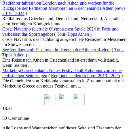
Radfahrer fahren von London nach Athen und werben für die
Rückgabe der Parthenon-Marmoren an Griechenland
(
Athen News
2019 - 2024
)
Radfahrer aus Griechenland, Deutschland, Neuseeland, Australien,
dem Vereinigten Königreich und ...
Costa Navarino feiert die Olympischen Spiele 2024 in Paris und
verbessert das Sportangebot
(
Tour-Tipps Athen
)
Costa Navarino, das nachhaltig ausgerichtete Reiseziel in Messenien
im Südwesten des ...
See Vouliagmeni: Ein Juwel im Herzen der Athener Riviera
(
Tour-
Tipps Athen
)
Eine Reise nach Athen in Griechenland ist erst dann vollständig,
wenn Sie den ...
Marketing Griechenland: Neues Festival soll Kefalonia von seiner
herbstlichen Seite zeigen
(
Regionen stellen sich vor 2019 - 2025
)
Die Gemeinden von Kefalonia veranstalten in Zusammenarbeit mit
Marketing Greece ein neues Festival, um ...
18:37
50 User online
Alle Logos und Warenzeichen auf dieser Seite sind Eigentum der