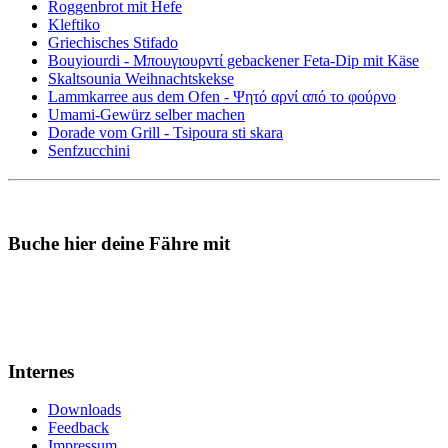
Roggenbrot mit Hefe
Kleftiko
Griechisches Stifado
Bouyiourdi - Μπουγιουρντί gebackener Feta-Dip mit Käse
Skaltsounia Weihnachtskekse
Lammkarree aus dem Ofen - Ψητό αρνί από το φούρνο
Umami-Gewürz selber machen
Dorade vom Grill - Tsipoura sti skara
Senfzucchini
Buche hier deine Fähre mit
Internes
Downloads
Feedback
Impressum