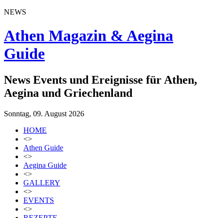
NEWS
Athen Magazin & Aegina
Guide
News Events und Ereignisse für Athen,
Aegina und Griechenland
Sonntag, 09. August 2026
HOME
<>
Athen Guide
<>
Aegina Guide
<>
GALLERY
<>
EVENTS
<>
REZEPTE