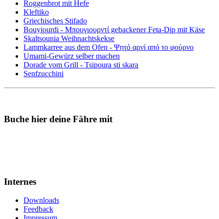
Roggenbrot mit Hefe
Kleftiko
Griechisches Stifado
Bouyiourdi - Μπουγιουρντί gebackener Feta-Dip mit Käse
Skaltsounia Weihnachtskekse
Lammkarree aus dem Ofen - Ψητό αρνί από το φούρνο
Umami-Gewürz selber machen
Dorade vom Grill - Tsipoura sti skara
Senfzucchini
Buche hier deine Fähre mit
Internes
Downloads
Feedback
Impressum