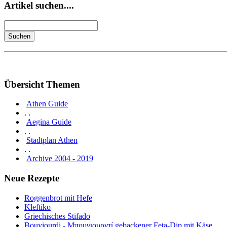
Artikel suchen....
Übersicht Themen
Athen Guide
. .
Aegina Guide
. .
Stadtplan Athen
. .
Archive 2004 - 2019
Neue Rezepte
Roggenbrot mit Hefe
Kleftiko
Griechisches Stifado
Bouyiourdi - Μπουγιουρντί gebackener Feta-Dip mit Käse